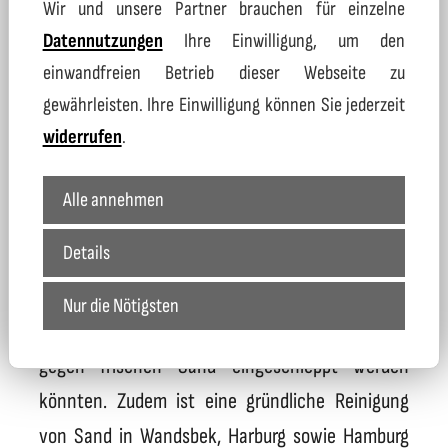
Wie gründlich ist eine Sandreinigung im
Wir und unsere Partner brauchen für einzelne
Vergleich zum Austausch?
Datennutzungen
Ihre Einwilligung, um den
einwandfreien Betrieb dieser Webseite zu
Moderne Sandreinigung erzielt eine sehr hohe
gewährleisten. Ihre Einwilligung können Sie jederzeit
Reinigungsqualität, die in vielen Fällen dem
widerrufen
.
Austausch gleichkommt oder diesen sogar
Alle annehmen
übertrifft.
Details
Das tiefenwirksame Reinigen erweist sich unter
anderem als
h
ygienisch
, da keimfördernde
Nur die Nötigsten
Stoffe werden entfernt, welche beim Tausch
gegen frischen Sand eingeschleppt werden
könnten. Zudem ist eine gründliche Reinigung
von Sand in Wandsbek, Harburg sowie Hamburg