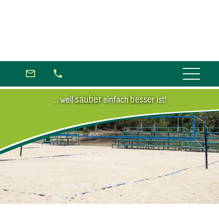
sauber
besser
... weil
einfach
ist!